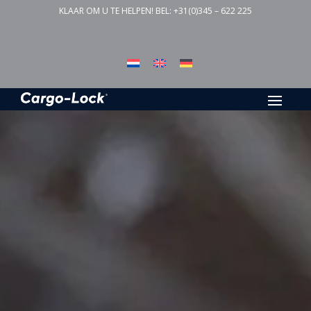
KLAAR OM U TE HELPEN! BEL:
+31(0)345 – 622 225